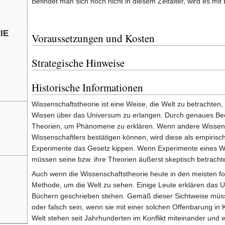
Befindet man sich noch nicht in diesem Zeitalter, wird es mit
ie
Voraussetzungen und Kosten
Strategische Hinweise
Historische Informationen
Wissenschaftstheorie ist eine Weise, die Welt zu betrachten
Wissen über das Universum zu erlangen. Durch genaues Beo
Theorien, um Phänomene zu erklären. Wenn andere Wissensc
Wissenschaftlers bestätigen können, wird diese als empiri
Experimente das Gesetz kippen. Wenn Experimente eines Wi
müssen seine bzw. ihre Theorien äußerst skeptisch betracht
Auch wenn die Wissenschaftstheorie heute in den meisten forts
Methode, um die Welt zu sehen. Einige Leute erklären das Un
Büchern geschrieben stehen. Gemäß dieser Sichtweise müss
oder falsch sein, wenn sie mit einer solchen Offenbarung in 
Welt stehen seit Jahrhunderten im Konflikt miteinander und 