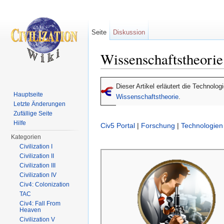
Seite
Diskussion
Wissenschaftstheorie
Wechseln zu:
Navigation
,
Suche
Dieser Artikel erläutert die Technolo
Hauptseite
Wissenschaftstheorie
.
Letzte Änderungen
Zufällige Seite
Hilfe
Civ5 Portal
|
Forschung
|
Technologien
Kategorien
Civilization I
Civilization II
Civilization III
Civilization IV
Civ4: Colonization
TAC
Civ4: Fall From
Heaven
Civilization V