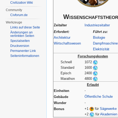
Civilization Wiki
Community
Civforum.de
Wissenschaftstheor
Werkzeuge
Zeitalter
Industriezeitalter
Links auf diese Seite
Erfordert:
Führt zu:
Änderungen an
verlinkten Seiten
Architektur
Biologie
Spezialseiten
Wirtschaftswesen
Dampfmaschine
Druckversion
Elektrizität
Permanenter Link
Seiten­informationen
Forschungskosten
Schnell
1072
Standard
1600
Episch
2400
Marathon
4800
Erlaubt
-
Einheiten
Öffentliche Schule
Gebäude
-
Wunder
+1
für
Sägewerke
Bonus
+2
für
Akademien