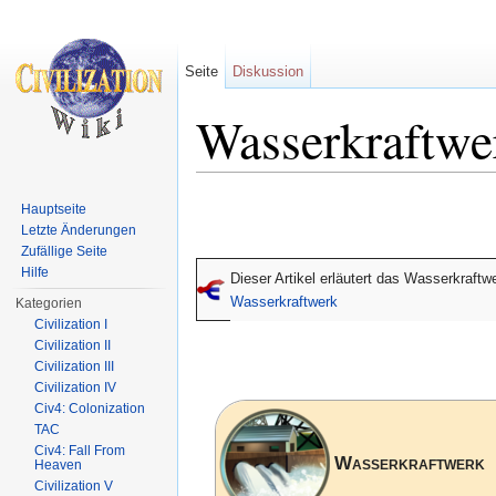
Seite
Diskussion
Wasserkraftwe
Wechseln zu:
Navigation
,
Suche
Hauptseite
Letzte Änderungen
Zufällige Seite
Hilfe
Dieser Artikel erläutert das Wasserkraftw
Wasserkraftwerk
Kategorien
Civilization I
Civilization II
Civilization III
Civilization IV
Civ4: Colonization
TAC
Civ4: Fall From
Wasserkraftwerk
Heaven
Civilization V