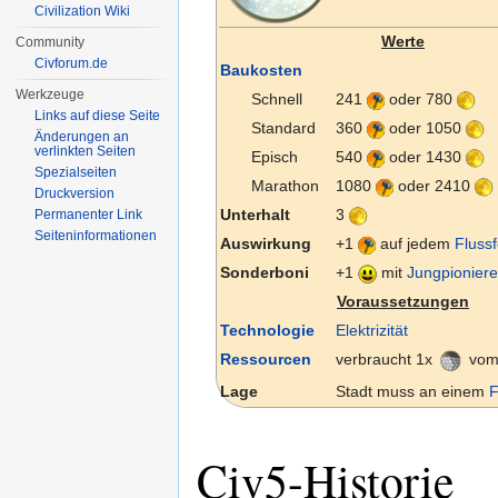
Civilization Wiki
Werte
Community
Civforum.de
Baukosten
Werkzeuge
Schnell
241
oder 780
Links auf diese Seite
Standard
360
oder 1050
Änderungen an
verlinkten Seiten
Episch
540
oder 1430
Spezialseiten
Marathon
1080
oder 2410
Druckversion
Unterhalt
3
Permanenter Link
Seiten­informationen
Auswirkung
+1
auf jedem
Flussf
Sonderboni
+1
mit
Jungpioniere
Voraussetzungen
Technologie
Elektrizität
Ressourcen
verbraucht 1x
vom
Lage
Stadt muss an einem
F
Civ5-Historie