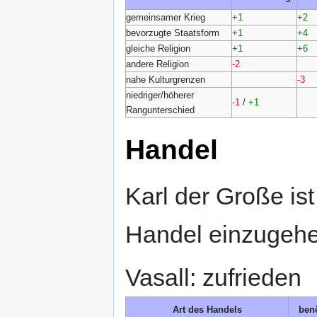
gemeinsamer Krieg
+1
+2
bevorzugte Staatsform
+1
+4
gleiche Religion
+1
+6
andere Religion
-2
nahe Kulturgrenzen
-3
niedriger/höherer
-1
/
+1
Rangunterschied
Handel
Karl der Große ist
Handel einzugehe
Vasall: zufrieden
Art des Handels
benö