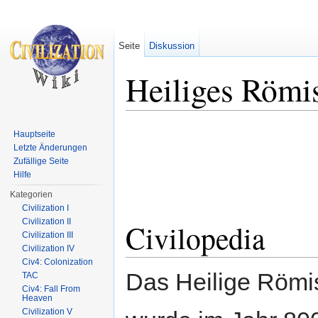
Seite
Diskussion
Heiliges Römi
Wechseln zu:
Navigation
,
Suche
Hauptseite
Letzte Änderungen
Zufällige Seite
Hilfe
Kategorien
Civilization I
Civilization II
Civilopedia
Civilization III
Civilization IV
Civ4: Colonization
Das Heilige Römi
TAC
Civ4: Fall From
Heaven
Civilization V