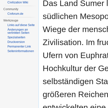
Das Land Sumer l
Civilization Wiki
Community
südlichen Mesopo
Civforum.de
Werkzeuge
Links auf diese Seite
Wiege der mensc
Änderungen an
verlinkten Seiten
Spezialseiten
Zivilisation. Im 
Druckversion
Permanenter Link
Seiten­informationen
Ufern von Euphrat
Hochkultur der Ge
selbständigen Stad
größeren Reiche
entwickelten eine 