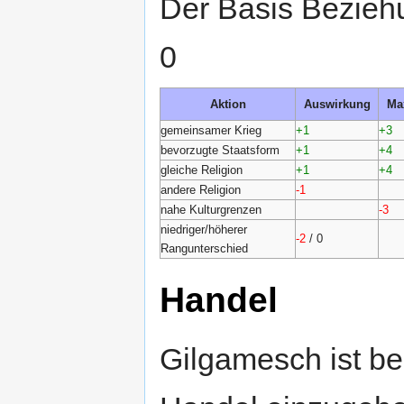
Der Basis Beziehu
0
Aktion
Auswirkung
Ma
gemeinsamer Krieg
+1
+3
bevorzugte Staatsform
+1
+4
gleiche Religion
+1
+4
andere Religion
-1
nahe Kulturgrenzen
-3
niedriger/höherer
-2
/
0
Rangunterschied
Handel
Gilgamesch ist be