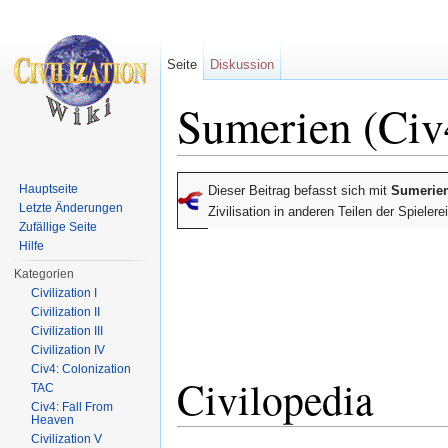
Seite
Diskussion
Sumerien (Civ
Wechseln zu:
Navigation
,
Suche
Hauptseite
Dieser Beitrag befasst sich mit
Sumerie
Letzte Änderungen
Zivilisation in anderen Teilen der Spieler
Zufällige Seite
Hilfe
Kategorien
Civilization I
Civilization II
Civilization III
Civilization IV
Civ4: Colonization
Civilopedia
TAC
Civ4: Fall From
Heaven
Civilization V