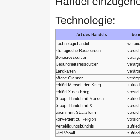
Handel einzugehe
Technologie:
Art des Handels
benö
Technologiehandel
wüten
strategische Ressourcen
vorsich
Bonusressourcen
verärge
Gesundheitsressourcen
verärge
Landkarten
verärge
offene Grenzen
verärge
erklärt Mensch den Krieg
zufrie
erklärt X den Krieg
vorsich
Stoppt Handel mit Mensch
zufrie
Stoppt Handel mit X
vorsich
übernimmt Staatsform
vorsich
konvertiert zu Religion
vorsich
Verteidigungsbündnis
zufrie
wird Vasall
zufrie