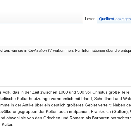
Lesen
Quelltext anzeigen
elten
, wie sie in
Civilization IV
vorkommen. Für Informationen über die entspre
 Volk, das in der Zeit zwischen 1000 und 500 vor Christus große Teile 
eltische Kultur heutzutage vornehmlich mit Irland, Schottland und Wal
ämme in der Antike über ein deutlich größeres Gebiet verteilt: Neben 
evölkerungsgruppen der Kelten auch in Spanien, Frankreich (Gallien),
 Und obwohl sie von den Griechen und Römern als Barbaren betrachte
 Kultur.