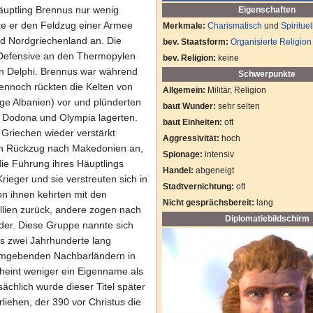
äuptling Brennus nur wenig
Eigenschaften
rte er den Feldzug einer Armee
Merkmale:
Charismatisch
und
Spirituel
nd Nordgriechenland an. Die
bev. Staatsform:
Organisierte Religion
 Defensive an den Thermopylen
bev. Religion:
keine
n Delphi. Brennus war während
Schwerpunkte
nnoch rückten die Kelten von
Allgemein:
Militär, Religion
ige Albanien) vor und plünderten
baut Wunder:
sehr selten
n Dodona und Olympia lagerten.
baut Einheiten:
oft
 Griechen wieder verstärkt
Aggressivität:
hoch
en Rückzug nach Makedonien an,
Spionage:
intensiv
ie Führung ihres Häuptlings
Handel:
abgeneigt
rieger und sie verstreuten sich in
Stadtvernichtung:
oft
on ihnen kehrten mit den
Nicht gesprächsbereit:
lang
llien zurück, andere zogen nach
Diplomatiebildschirm
eder. Diese Gruppe nannte sich
ns zwei Jahrhunderte lang
mgebenden Nachbarländern in
heint weniger ein Eigenname als
sächlich wurde dieser Titel später
liehen, der 390 vor Christus die