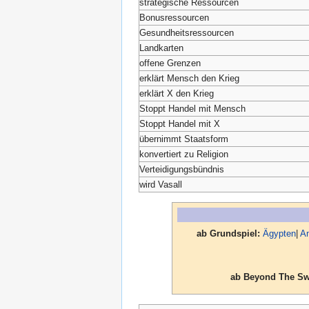
strategische Ressourcen
Bonusressourcen
Gesundheitsressourcen
Landkarten
offene Grenzen
erklärt Mensch den Krieg
erklärt X den Krieg
Stoppt Handel mit Mensch
Stoppt Handel mit X
übernimmt Staatsform
konvertiert zu Religion
Verteidigungsbündnis
wird Vasall
ab Grundspiel:
Ägypten
|
A
ab Beyond The Sw