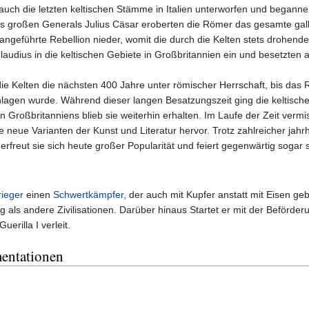
auch die letzten keltischen Stämme in Italien unterworfen und beganne
s großen Generals Julius Cäsar eroberten die Römer das gesamte gall
angeführte Rebellion nieder, womit die durch die Kelten stets drohende 
audius in die keltischen Gebiete in Großbritannien ein und besetzten 
die Kelten die nächsten 400 Jahre unter römischer Herrschaft, bis d
agen wurde. Während dieser langen Besatzungszeit ging die keltische Kul
 Großbritanniens blieb sie weiterhin erhalten. Im Laufe der Zeit vermis
neue Varianten der Kunst und Literatur hervor. Trotz zahlreicher jahrhu
rfreut sie sich heute großer Popularität und feiert gegenwärtig sogar
rieger
einen
Schwertkämpfer
, der auch mit Kupfer anstatt mit Eisen ge
 als andere Zivilisationen. Darüber hinaus Startet er mit der Beförderu
erilla I verleit.
entationen