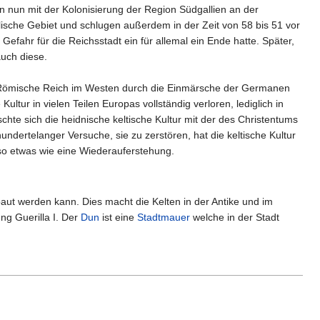
n nun mit der Kolonisierung der Region Südgallien an der
ische Gebiet und schlugen außerdem in der Zeit von 58 bis 51 vor
Gefahr für die Reichsstadt ein für allemal ein Ende hatte. Später,
auch diese.
as Römische Reich im Westen durch die Einmärsche der Germanen
tur in vielen Teilen Europas vollständig verloren, lediglich in
chte sich die heidnische keltische Kultur mit der des Christentums
ndertelanger Versuche, sie zu zerstören, hat die keltische Kultur
 so etwas wie eine Wiederauferstehung.
baut werden kann. Dies macht die Kelten in der Antike und im
ng Guerilla I. Der
Dun
ist eine
Stadtmauer
welche in der Stadt