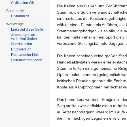
Civilization Wiki
Die Kelten aus Gallien und Großbritanni
Community
Stämme, die durch verwandtschaftliche 
Civforum.de
einerseits aus der Klassenzugehörigke
Werkzeuge
wählte einen Fürsten als Anführer, die 
Links auf diese Seite
Stammesangehörigen - also alle, die n
Änderungen an
bei den Kelten eher einem Sport gleic
verlinkten Seiten
verbissene Stellungskämpfe dagegen 
Spezialseiten
Druckversion
Permanenter Link
Die Kelten scheinen keine großen Städt
Seiten­informationen
Handelsaktivitäten waren eher einfacher
Stämme teilten eine gemeinsame Religio
Opferritualen standen (gelegentlich w
keltischen Ritualen gehörte die Entfe
Köpfe als Kampftrophäen betrachtet w
Das bemerkenswerteste Ereignis in de
Sieg stellte zwar definitiv einen milit
äußerst nachtragend waren: Im Laufe de
die ihre mächtigen Legionen erreichen