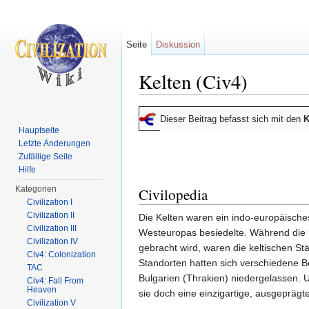
Seite
Diskussion
Kelten (Civ4)
Wechseln zu:
Navigation
,
Suche
Dieser Beitrag befasst sich mit den
K
Hauptseite
Letzte Änderungen
Zufällige Seite
Hilfe
Kategorien
Civilopedia
Civilization I
Civilization II
Die Kelten waren ein indo-europäisches
Civilization III
Westeuropas besiedelte. Während die k
Civilization IV
gebracht wird, waren die keltischen St
Civ4: Colonization
Standorten hatten sich verschiedene B
TAC
Bulgarien (Thrakien) niedergelassen.
Civ4: Fall From
Heaven
sie doch eine einzigartige, ausgeprägte
Civilization V