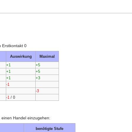
 Erstkontakt 0
Auswirkung
Maximal
+1
+5
+1
+5
+1
+3
-1
-3
-1
/
0
en einen Handel einzugehen:
benötigte Stufe