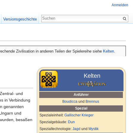
Anmelden
Versionsgeschichte
chende Zivilisation in anderen Teilen der Spielereihe siehe
Kelten
.
Kelten
Zentral- und
Anführer
es in Verbindung
Boudicca
und
Brennus
den genannten
Spezial
 Ungarn und
Spezialeinheit:
Gallischer Krieger
t wurden, besaßen
Spezialgebäude:
Dun
Spezialtechnologie:
Jagd
und
Mystik