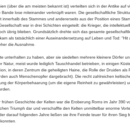
en (über die am meisten bekannt ist) verteilten sich in der Antike auf 
Bande lose miteinander verknüpft waren. Die gesellschaftliche Struktu
it innerhalb des Stammes und andererseits aus der Position eines St
Gesellschaft war in drei Schichten eingeteilt: die Krieger, die intellek
och übrig blieben. Grundsätzlich drehte sich das gesamte gesellschaf
hkam als tatsächlich einer Auseinandersetzung auf Leben und Tod: "Hit
eher die Ausnahme.
e unterhalten zu haben, aber sie siedelten mehrere kleinere Dörfer un
 Natur, meist wurde lediglich Tauschhandel betrieben, in einigen Küsten
n, in deren Zentrum die geheiligten Haine, die Rolle der Druiden als 
urden auch Menschenopfer dargebracht). Die recht zahlreichen keltisc
rnung der Körperbehaarung (um die eigene Reinheit zu gewährleisten) 
urden.
r frühen Geschichte der Kelten war die Eroberung Roms im Jahr 390 vo
ärischen Triumph dar und verschaffte den Kelten unmittelbar enorme Vorte
r darauf folgenden Jahre ließen sie ihre Feinde teuer für ihren Sieg b
 konnten.