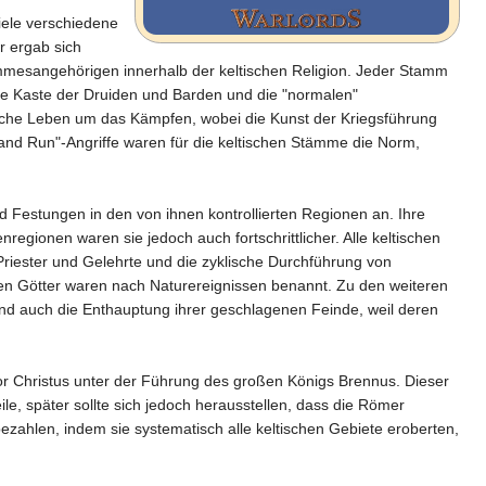
viele verschiedene
r ergab sich
ammesangehörigen innerhalb der keltischen Religion. Jeder Stamm
tuelle Kaste der Druiden und Barden und die "normalen"
tliche Leben um das Kämpfen, wobei die Kunst der Kriegsführung
 and Run"-Angriffe waren für die keltischen Stämme die Norm,
d Festungen in den von ihnen kontrollierten Regionen an. Ihre
regionen waren sie jedoch auch fortschrittlicher. Alle keltischen
Priester und Gelehrte und die zyklische Durchführung von
hen Götter waren nach Naturereignissen benannt. Zu den weiteren
und auch die Enthauptung ihrer geschlagenen Feinde, weil deren
r Christus unter der Führung des großen Königs Brennus. Dieser
ile, später sollte sich jedoch herausstellen, dass die Römer
ezahlen, indem sie systematisch alle keltischen Gebiete eroberten,