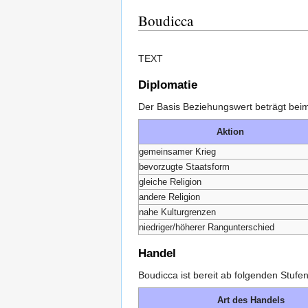
Boudicca
TEXT
Diplomatie
Der Basis Beziehungswert beträgt beim
Aktion
gemeinsamer Krieg
bevorzugte Staatsform
gleiche Religion
andere Religion
nahe Kulturgrenzen
niedriger/höherer Rangunterschied
Handel
Boudicca ist bereit ab folgenden Stuf
Art des Handels