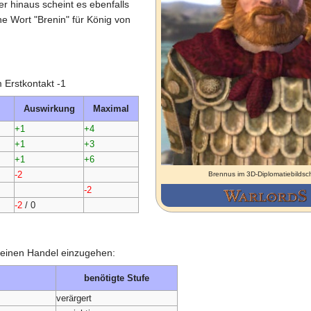
 hinaus scheint es ebenfalls
he Wort "Brenin" für König von
 Erstkontakt -1
Auswirkung
Maximal
+1
+4
+1
+3
+1
+6
-2
Brennus im 3D-Diplomatiebildsc
-2
-2
/ 0
n einen Handel einzugehen:
benötigte Stufe
verärgert