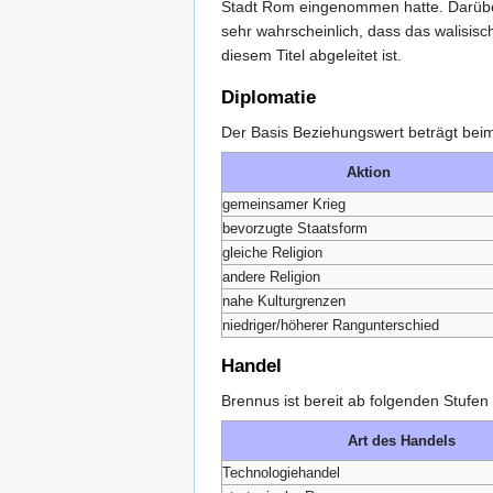
Stadt Rom eingenommen hatte. Darüber
sehr wahrscheinlich, dass das walisisc
diesem Titel abgeleitet ist.
Diplomatie
Der Basis Beziehungswert beträgt beim
Aktion
gemeinsamer Krieg
bevorzugte Staatsform
gleiche Religion
andere Religion
nahe Kulturgrenzen
niedriger/höherer Rangunterschied
Handel
Brennus ist bereit ab folgenden Stufe
Art des Handels
Technologiehandel