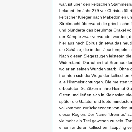
war, ist über den keltischen Stammesh
bekannt. Im Jahr 279 vor Christus füh
keltischer Krieger nach Makedonien u
Streitmacht überwand die griechische
und plünderte das berühmte Orakel vo
der Kämpfe zwar verwundet worden, de
hier aus nach Epirus (in etwa das heut
die Schätze, die in den Zeustempeln i
Nach diesen Siegeszügen leisteten die
Widerstand. Daraufhin trat Brennus d
wo er an seinen Wunden starb. Ohne d
trennten sich die Wege der keltischen K
alle Himmelsrichtungen. Die meisten v
erbeuteten Schätzen in ihre Heimat Ga
Osten und ließen sich in Kleinasien ni
später die Galater und lebte mindeste
vollkommen zurückgezogen von den u
dieser Region. Der Name "Brennus" sc
vielmehr ein Titel gewesen zu sein. Tat
einem anderen keltischen Häuptling ver