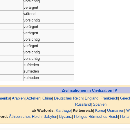
vorsichtig
verärgert
wütend
vorsichtig
verärgert
verärgert
vorsichtig
verärgert
vorsichtig
vorsichtig
zufrieden
zufrieden
zufrieden
Zivilisationen in Civilization IV
merika
|
Arabien
|
Azteken
|
China
|
Deutsches Reich
|
England
|
Frankreich
|
Griec
Russland
|
Spanien
ab Warlords:
Karthago
|
Keltenreich
|
Korea
|
Osmanien
|
Wi
ord:
Äthiopisches Reich
|
Babylon
|
Byzanz
|
Heiliges Römisches Reich
|
Holla