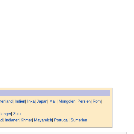
henland
|
Indien
|
Inka
|
Japan
|
Mali
|
Mongolen
|
Persien
|
Rom
|
kinger
|
Zulu
nd
|
Indianer
|
Khmer
|
Mayareich
|
Portugal
|
Sumerien