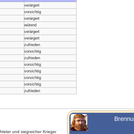
verärgert
vorsichtig
verärgert
wütend
verärgert
verärgert
zufrieden
vorsichtig
zufrieden
vorsichtig
vorsichtig
vorsichtig
vorsichtig
zufrieden
Brennu
hteter und siegreicher Krieger